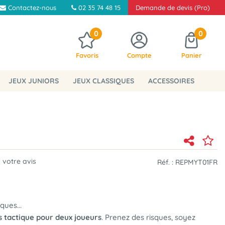
Contactez-nous
02 35 74 48 15
Demande de devis (Pro)
0
0
Favoris
Compte
Panier
JEUX JUNIORS
JEUX CLASSIQUES
ACCESSOIRES
 votre avis
Réf. :
REPMYT01FR
ues...
s tactique pour deux joueurs
. Prenez des risques, soyez