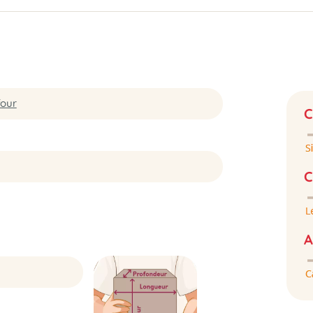
our
C
C
A