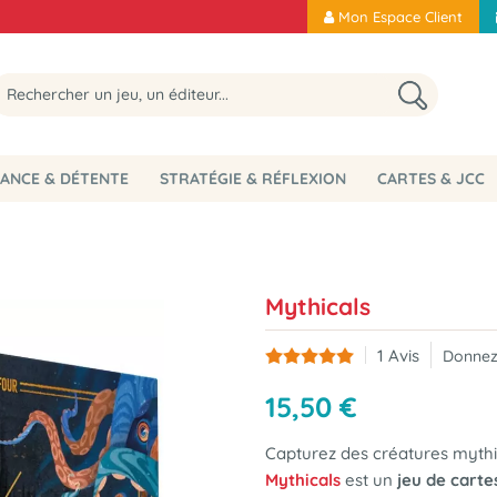
Mon Espace Client
ANCE & DÉTENTE
STRATÉGIE & RÉFLEXION
CARTES & JCC
Mythicals
1
Avis
Donnez
15
,
50
€
Capturez des créatures mythiq
Mythicals
est un
jeu de carte