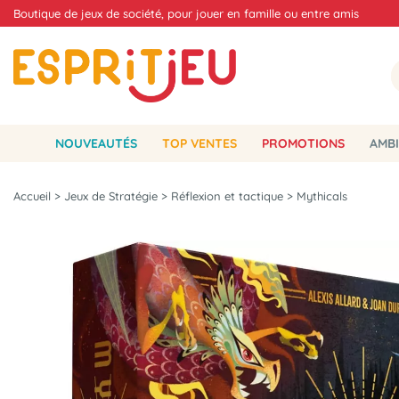
Boutique de jeux de société, pour jouer en famille ou entre amis
NOUVEAUTÉS
TOP VENTES
PROMOTIONS
AMBI
Accueil
>
Jeux de Stratégie
>
Réflexion et tactique
>
Mythicals