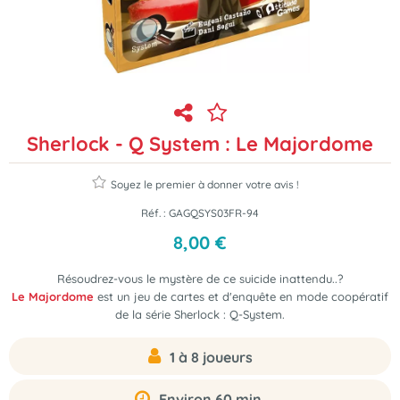
Sherlock - Q System : Le Majordome
Soyez le premier à donner votre avis !
Réf. :
GAGQSYS03FR-94
8
,
00
€
Résoudrez-vous le mystère de ce suicide inattendu..?
Le Majordome
est un jeu de cartes et d'enquête en mode coopératif
de la série Sherlock : Q-System.
1 à 8 joueurs
Environ 60 min.