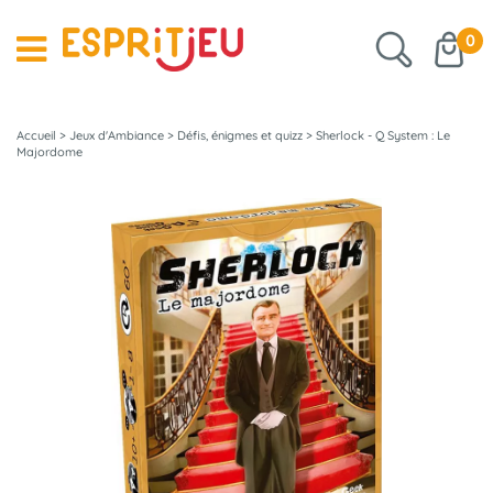
0
Accueil
>
Jeux d'Ambiance
>
Défis, énigmes et quizz
>
Sherlock - Q System : Le
Majordome