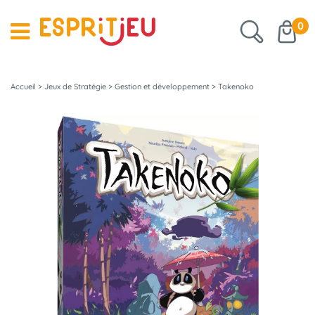
0
Accueil
>
Jeux de Stratégie
>
Gestion et développement
>
Takenoko