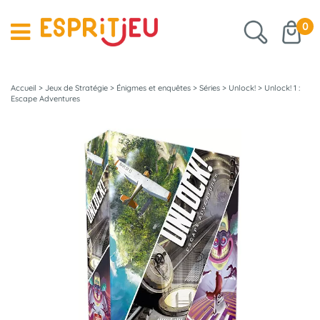
0
Accueil
>
Jeux de Stratégie
>
Énigmes et enquêtes
>
Séries
>
Unlock!
>
Unlock! 1 :
Escape Adventures