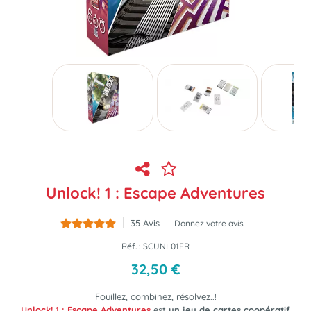
Unlock! 1 : Escape Adventures
35
Avis
Donnez votre avis
Réf. :
SCUNL01FR
32
,
50
€
Fouillez, combinez, résolvez..!
Unlock! 1 : Escape Adventures
est
un jeu de cartes coopératif