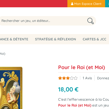
Mon Espace Client
ANCE & DÉTENTE
STRATÉGIE & RÉFLEXION
CARTES & JCC
Moi)
Pour le Roi (et Moi)
1
Avis
Donnez
18
,
00
€
C’est l’effervescence à la Cour
Pour le Roi (et Moi)
est un jeu