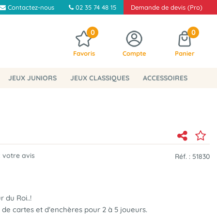
Contactez-nous
02 35 74 48 15
Demande de devis (Pro)
0
0
Favoris
Compte
Panier
JEUX JUNIORS
JEUX CLASSIQUES
ACCESSOIRES
 votre avis
Réf. :
51830
 du Roi..!
 de cartes et d'enchères pour 2 à 5 joueurs.