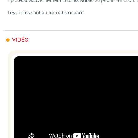
1 plateau Gouvernement, 5 tuiles Noble, 26 jetons Fonction, 1 f
Les cartes sont au
format standard
.
VIDÉO