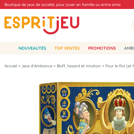
Boutique de jeux de société, pour jouer en famille ou entre amis
NOUVEAUTÉS
TOP VENTES
PROMOTIONS
AMBI
Accueil
>
Jeux d'Ambiance
>
Bluff, hasard et intuition
>
Pour le Roi (et 