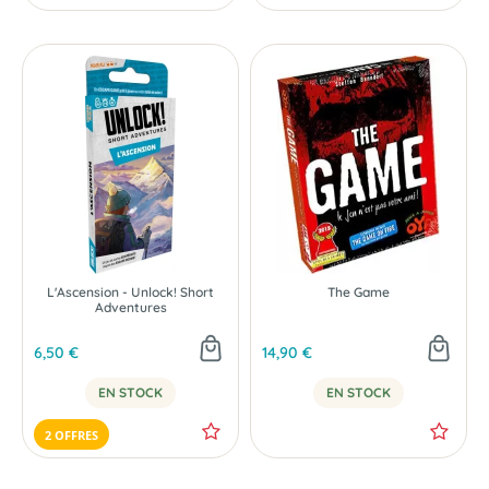
L'Ascension - Unlock! Short
The Game
Adventures
6,50 €
14,90 €
EN STOCK
EN STOCK
2 OFFRES
NOUVEAU