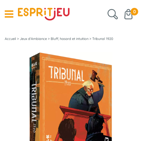
0
Accueil
>
Jeux d'Ambiance
>
Bluff, hasard et intuition
>
Tribunal 1920