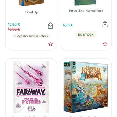
Pulse (Ext. Harmonies)
Level Up
15,80 €
4,95 €
16,50 €
EN STOCK
- 0.70 €
NOUVEAU
6 déclinaisons au choix