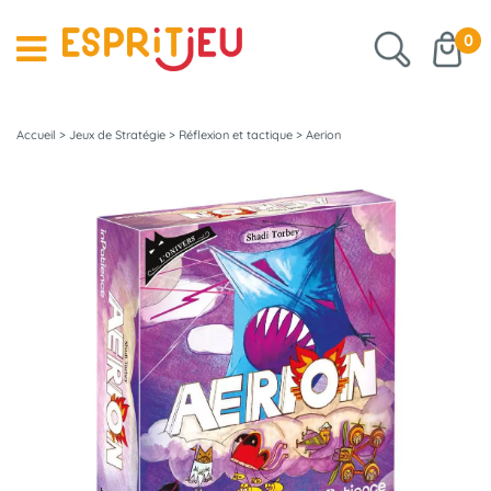
0
Accueil
>
Jeux de Stratégie
>
Réflexion et tactique
>
Aerion