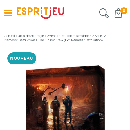
0
Accueil
>
Jeux de Stratégie
>
Aventure, course et simulation
>
Séries
>
Nemesis : Retaliation
>
The Classic Crew (Ext. Nemesis : Retaliation)
NOUVEAU