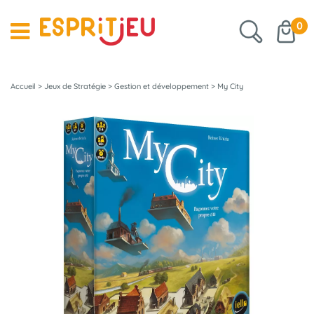
0
Accueil
>
Jeux de Stratégie
>
Gestion et développement
>
My City