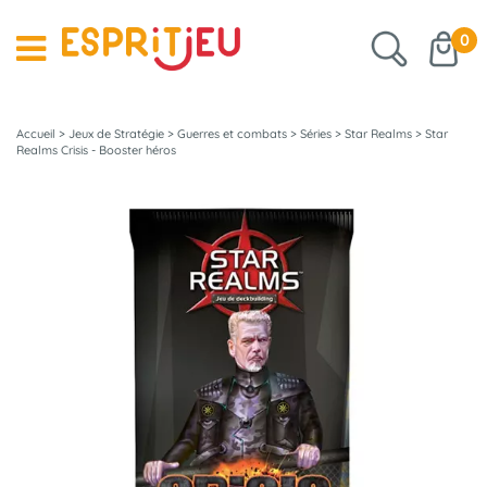
0
Accueil
>
Jeux de Stratégie
>
Guerres et combats
>
Séries
>
Star Realms
>
Star
Realms Crisis - Booster héros