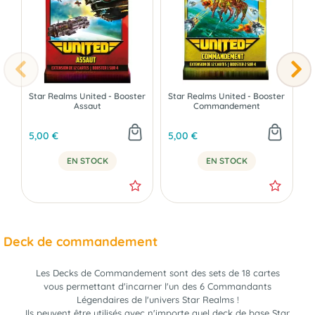
Star Realms United - Booster
Star Realms United - Booster
S
Assaut
Commandement
3
5,00 €
5,00 €
5
EN STOCK
EN STOCK
Deck de commandement
Les Decks de Commandement sont des sets de 18 cartes
vous permettant d'incarner l'un des 6 Commandants
Légendaires de l'univers Star Realms !
Ils peuvent être utilisés avec n'importe quel deck de base Star