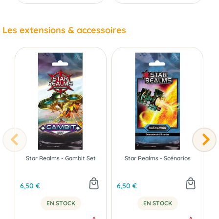
Les extensions & accessoires
Star Realms - Gambit Set
Star Realms - Scénarios
6,50 €
6,50 €
3
EN STOCK
EN STOCK