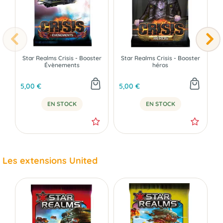
Star Realms Crisis - Booster
Star Realms Crisis - Booster
S
Évènements
héros
5,00 €
5,00 €
5
EN STOCK
EN STOCK
Les extensions United