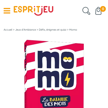
0
Accueil
>
Jeux d'Ambiance
>
Défis, énigmes et quizz
>
Momo