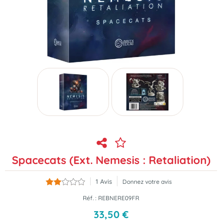
Spacecats (Ext. Nemesis : Retaliation)
1
Avis
Donnez votre avis
Réf. :
REBNERE09FR
33
,
50
€