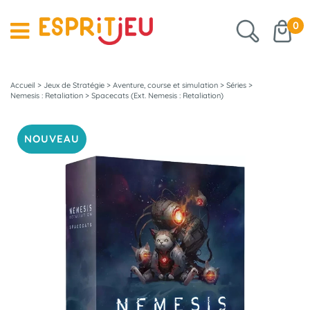
0
Accueil
>
Jeux de Stratégie
>
Aventure, course et simulation
>
Séries
>
Nemesis : Retaliation
>
Spacecats (Ext. Nemesis : Retaliation)
NOUVEAU