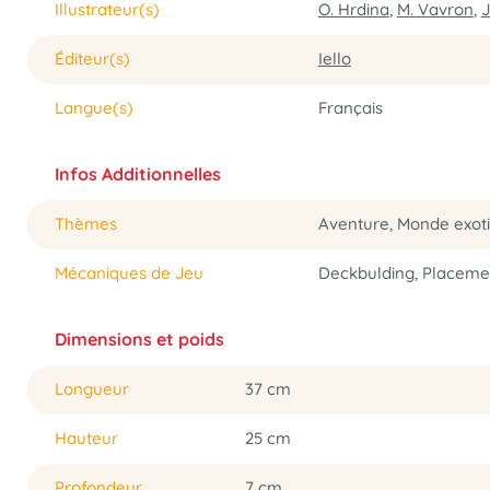
Illustrateur(s)
O. Hrdina
,
M. Vavron
,
J
Éditeur(s)
Iello
Langue(s)
Français
Infos Additionnelles
Thèmes
Aventure, Monde exoti
Mécaniques de Jeu
Deckbulding, Placemen
Dimensions et poids
Longueur
37 cm
Hauteur
25 cm
Profondeur
7 cm