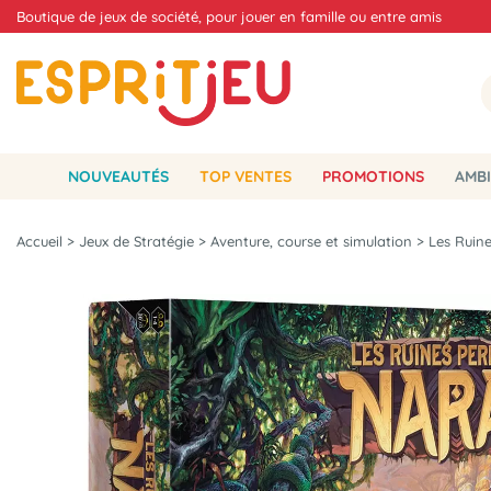
Boutique de jeux de société, pour jouer en famille ou entre amis
NOUVEAUTÉS
TOP VENTES
PROMOTIONS
AMBI
Accueil
>
Jeux de Stratégie
>
Aventure, course et simulation
>
Les Ruin