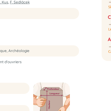
. Kus
,
F. Sedlácek
C
A
que, Archéologie
t d'ouvriers