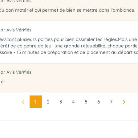
par Avis Vérifiés
 du bon matériel qui permet de bien se mettre dans l'ambiance.
par Avis Vérifiés
sitant plusieurs parties pour bien assimiler les règles.Mais une f
térêt de ce genre de jeu- une grande rejouabilité, chaque partie
saire - 15 minutes de préparation et de placement au départ so
par Avis Vérifiés
ré
1
2
3
4
5
6
7