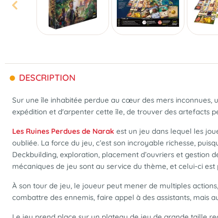
DESCRIPTION
Sur une île inhabitée perdue au cœur des mers inconnues, un 
expédition et d'arpenter cette île, de trouver des artefacts 
Les Ruines Perdues de Narak
est un jeu dans lequel les jou
oubliée. La force du jeu, c’est son incroyable richesse, puis
Deckbuilding, exploration, placement d’ouvriers et gestion 
mécaniques de jeu sont au service du thème, et celui-ci est 
À son tour de jeu, le joueur peut mener de multiples actions,
combattre des ennemis, faire appel à des assistants, mais au
Le jeu prend place sur un plateau de jeu de grande taille r