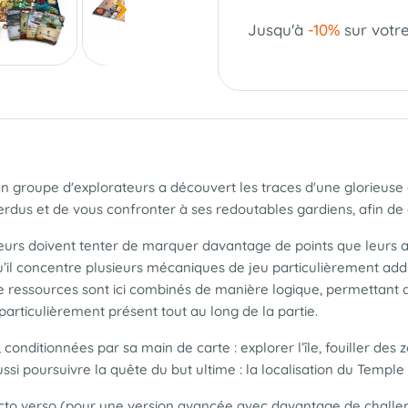
Jusqu'à
-10%
sur votr
groupe d'explorateurs a découvert les traces d'une glorieuse civ
perdus et de vous confronter à ses redoutables gardiens, afin de 
eurs doivent tenter de marquer davantage de points que leurs adv
qu’il concentre plusieurs mécaniques de jeu particulièrement addi
de ressources sont ici combinés de manière logique, permettant 
particulièrement présent tout au long de la partie.
 conditionnées par sa main de carte : explorer l’île, fouiller des
ssi poursuivre la quête du but ultime : la localisation du Templ
ecto verso (pour une version avancée avec davantage de challeng