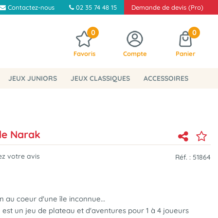
Contactez-nous
02 35 74 48 15
Demande de devis (Pro)
0
0
Favoris
Compte
Panier
JEUX JUNIORS
JEUX CLASSIQUES
ACCESSOIRES
de Narak
z votre avis
Réf. :
51864
n au coeur d'une île inconnue...
k
est un jeu de plateau et d'aventures pour 1 à 4 joueurs