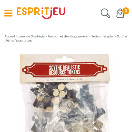
0
Accueil
>
Jeux de Stratégie
>
Gestion et développement
>
Séries
>
Scythe
>
Scythe
: Pions Ressources