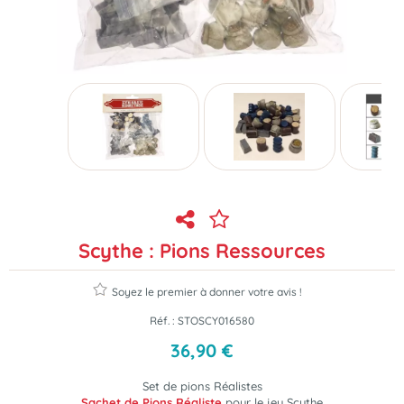
Scythe : Pions Ressources
Soyez le premier à donner votre avis !
Réf. :
STOSCY016580
36
,
90
€
Set de pions Réalistes
Sachet de Pions Réaliste
pour le jeu Scythe