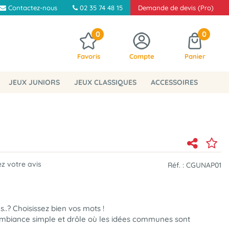
Contactez-nous
02 35 74 48 15
Demande de devis (Pro)
0
0
Favoris
Compte
Panier
JEUX JUNIORS
JEUX CLASSIQUES
ACCESSOIRES
z votre avis
Réf. :
CGUNAP01
.? Choisissez bien vos mots !
ambiance simple et drôle
où les idées communes sont