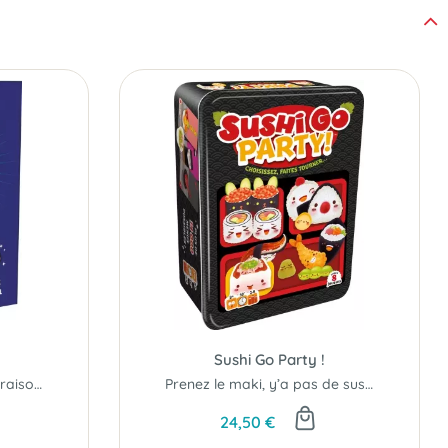
Sushi Go Party !
Il y a toujours 10 bonnes raisons de renforcer son efficacité au travail !
Prenez le maki, y’a pas de sushi !
24,50 €