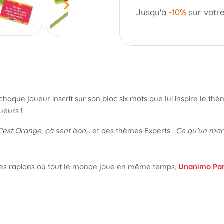
Jusqu'à
-10%
sur votr
aque joueur inscrit sur son bloc six mots que lui inspire le thèm
ueurs !
C'est Orange, çà sent bon
... et des thèmes Experts :
Ce qu’un mari
ties rapides où tout le monde joue en même temps,
Unanimo Pa