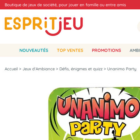
Boutique de jeux de société, pour jouer en famille ou entre amis
NOUVEAUTÉS
TOP VENTES
PROMOTIONS
AMBI
Accueil
>
Jeux d'Ambiance
>
Défis, énigmes et quizz
>
Unanimo Party