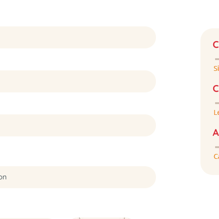
C
C
A
on