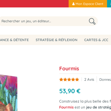
Mon Espace Client
ANCE & DÉTENTE
STRATÉGIE & RÉFLEXION
CARTES & JCC
Fourmis
2
Avis
Donnez
53
,
90
€
Construisez la plus belle des f
Fourmis
est un
jeu de straté