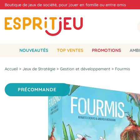
Boutique de jeux de société, pour jouer en famille ou entre amis
NOUVEAUTÉS
TOP VENTES
PROMOTIONS
AMBI
Accueil
>
Jeux de Stratégie
>
Gestion et développement
>
Fourmis
PRÉCOMMANDE