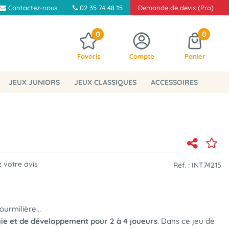
Contactez-nous
02 35 74 48 15
Demande de devis (Pro)
0
0
Favoris
Compte
Panier
JEUX JUNIORS
JEUX CLASSIQUES
ACCESSOIRES
 votre avis
Réf. :
INT74215
ourmilière...
gie et de développement pour 2 à 4 joueurs
. Dans ce jeu de