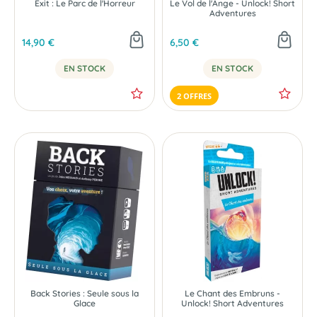
Exit : Le Parc de l'Horreur
Le Vol de l'Ange - Unlock! Short
Adventures
14,90 €
6,50 €
EN STOCK
EN STOCK
2 OFFRES
Back Stories : Seule sous la
Le Chant des Embruns -
Glace
Unlock! Short Adventures