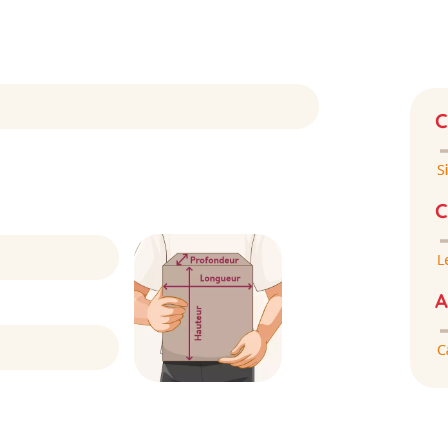
C
C
A