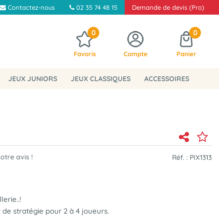
Contactez-nous
02 35 74 48 15
Demande de devis (Pro)
0
0
Favoris
Compte
Panier
JEUX JUNIORS
JEUX CLASSIQUES
ACCESSOIRES
tre avis !
Réf. :
PIX1313
erie..!
 de stratégie pour 2 à 4 joueurs.