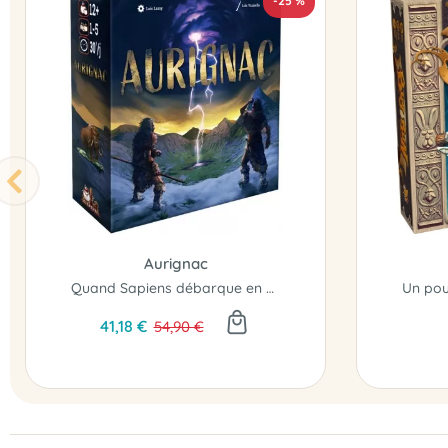
-25 %
Aurignac
Quand Sapiens débarque en Europe...
41,18 €
54,90 €