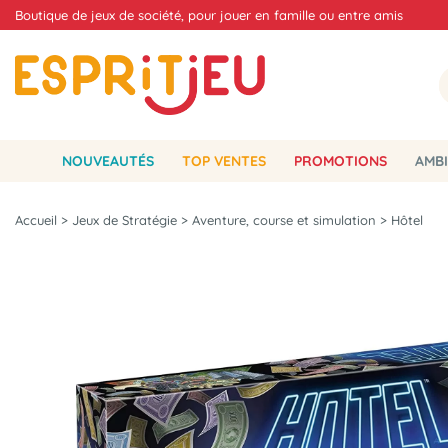
Boutique de jeux de société, pour jouer en famille ou entre amis
NOUVEAUTÉS
TOP VENTES
PROMOTIONS
AMBI
Accueil
>
Jeux de Stratégie
>
Aventure, course et simulation
>
Hôtel