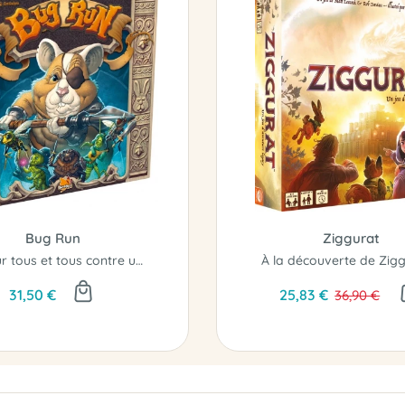
Bug Run
Ziggurat
Un pour tous et tous contre un... ou pas !
À la découverte de Zigg
31,50 €
25,83 €
36,90 €