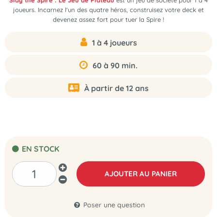
Slay the Spire : Le Jeu de Plateau
est
un jeu de société pour 1 à 4
joueurs
. Incarnez l'un des quatre héros, construisez votre deck et
devenez assez fort pour tuer la Spire !
1 à 4 joueurs
60 à 90 min.
À partir de 12 ans
EN STOCK
AJOUTER AU PANIER
Poser une question