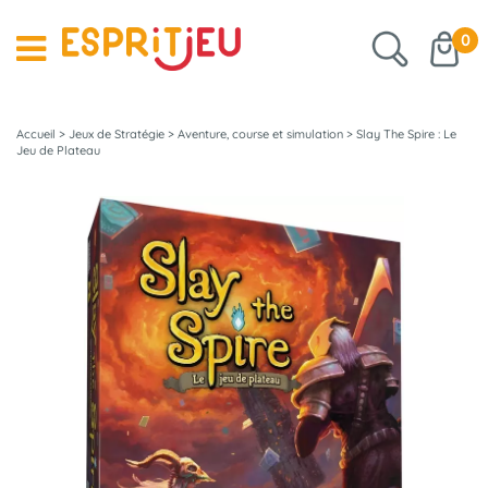
0
Accueil
>
Jeux de Stratégie
>
Aventure, course et simulation
>
Slay The Spire : Le
Jeu de Plateau