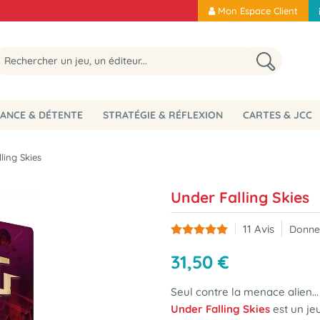
Mon Espace Client
ANCE & DÉTENTE
STRATÉGIE & RÉFLEXION
CARTES & JCC
ling Skies
Under Falling Skies
11
Avis
Donnez
31
,
50
€
Seul contre la menace alien...
Under Falling Skies
est un jeu