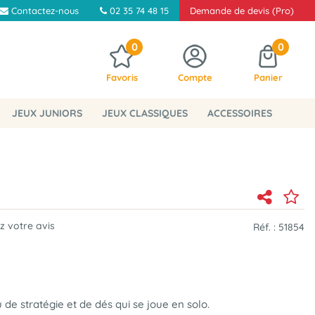
Contactez-nous
02 35 74 48 15
Demande de devis (Pro)
0
0
Favoris
Compte
Panier
JEUX JUNIORS
JEUX CLASSIQUES
ACCESSOIRES
 votre avis
Réf. :
51854
 de stratégie et de dés qui se joue en solo.