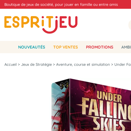
Boutique de jeux de société, pour jouer en famille ou entre amis
NOUVEAUTÉS
TOP VENTES
PROMOTIONS
AMBI
Accueil
>
Jeux de Stratégie
>
Aventure, course et simulation
>
Under Fal