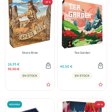
Skara Brae
Tea Garden
NOUVEAU
26,93 €
40,50 €
35,90 €
EN STOCK
EN STOCK